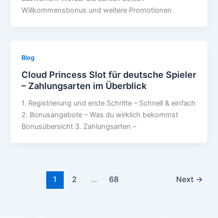
Willkommensbonus und weitere Promotionen
Blog
Cloud Princess Slot für deutsche Spieler
– Zahlungsarten im Überblick
1. Registrierung und erste Schritte – Schnell & einfach
2. Bonusangebote – Was du wirklich bekommst
Bonusübersicht 3. Zahlungsarten –
1
2
…
68
Next
→